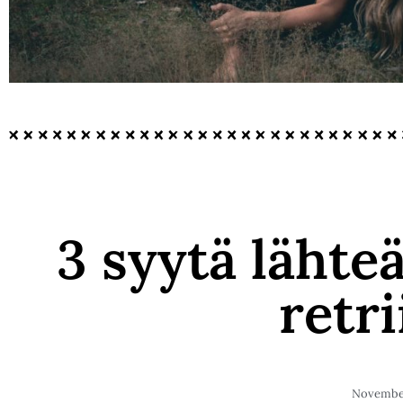
3 syytä lähte
retri
November