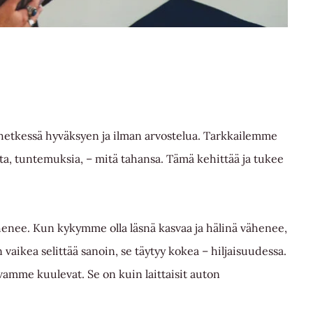
sä hetkessä hyväksyen ja ilman arvostelua. Tarkkailemme
eita, tuntemuksia, – mitä tahansa. Tämä kehittää ja tukee
vähenee. Kun kykymme olla läsnä kasvaa ja hälinä vähenee,
vaikea selittää sanoin, se täytyy kokea – hiljaisuudessa.
mme kuulevat. Se on kuin laittaisit auton