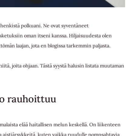
sa henkistä polkuani. Ne ovat syventäneet
sketuksiin oman itseni kanssa. Hiljaisuudesta olen
ttömän laajan, jota en blogissa tarkemmin paljasta.
a niitä, joita ohjaan. Tästä syystä halusin listata muutaman
to rauhoittuu
alaista elää haitallisen melun keskellä. On liikenteen
 aistiärsykkeitä, kuten vaikka ruudulle pompsahtavia