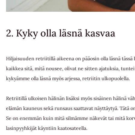
2. Kyky olla läsnä kasvaa
Hiljaisuuden retriitillä aikeena on pääosin olla läsnä täs
kaikkea sitä, mitä nousee, olivat ne sitten ajatuksia, tunt
kykyämme olla läsnä myös arjessa, retriitin ulkopuolella.
Retriitillä ulkoisen hälinän lisäksi myös sisäinen hälinä 
elämän kauneus sekä runsaus saattavat näyttäytyä. Tätä on 
Se on enemmän kuin mitä silmämme näkevät tai mitä korva
lasinpyyhkijät käyntiin kaatosateella.