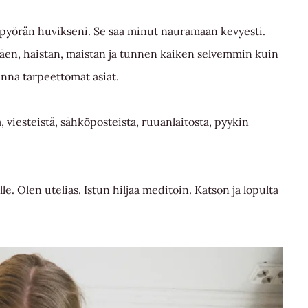
npyörän huvikseni. Se saa minut nauramaan kevyesti.
äen, haistan, maistan ja tunnen kaiken selvemmin kuin
enna tarpeettomat asiat.
, viesteistä, sähköposteista, ruuanlaitosta, pyykin
jälle. Olen utelias. Istun hiljaa meditoin. Katson ja lopulta