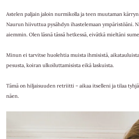
Astelen paljain jaloin nurmikolla ja teen muutaman kärry
Naurun hiivuttua pysähdyn ihastelemaan ympäristöäni. N
aiemmin. Olen läsnä tässä hetkessä, eivätkä mieltäni sum
Minun ei tarvitse huolehtia muista ihmisistä, aikatauluista
pesusta, koiran ulkoiluttamisista eikä laskuista.
Tämä on
hiljaisuuden retriitti
– aikaa itselleni ja tilaa tyh
näen.