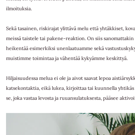
ilmoituksia.
Sekä tasainen, riskirajat ylittävä melu että yhtäkkiset, k
meissä taistele tai pakene-reaktion. On siis sanomattakin 
heikentää esimerkiksi unenlaatuamme sekä vastustuskyk
muistimme toimintaa ja vähentää kykyämme keskittyä.
Hiljaisuudessa melua ei ole ja aivot saavat lepoa aistiärsykk
katsekontaktia, eikä lukea, kirjoittaa tai kuunnella yhti
se, joka vastaa levosta ja ruuansulatuksesta, pääsee aktiv