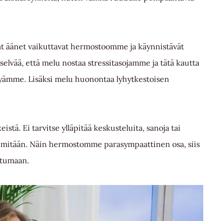
ovat äänet vaikuttavat hermostoomme ja käynnistävät
selvää, että melu nostaa stressitasojamme ja tätä kautta
yämme. Lisäksi melu huonontaa lyhytkestoisen
eistä. Ei tarvitse ylläpitää keskusteluita, sanoja tai
käs mitään. Näin hermostomme parasympaattinen osa, siis
oitumaan.