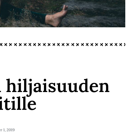
ä hiljaisuuden
itille
 1, 2019