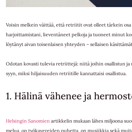
Voisin melkein väittää, että retriitit ovat olleet tärkein o
harjoittamistani, lieventäneet pelkoja ja tuoneet minut ko
löytänyt aivan toisenlaisen yhteyden – sellaisen käsittämä
Odotan kovasti tulevia retriittejä: niitä joihin osallistun j
syyn, miksi hiljaisuuden retriitille kannattaisi osallistua.
1. Hälinä vähenee ja hermos
Helsingin Sanomien
artikkelin mukaan lähes miljoona suom
melua, on työkavereiden puhetta, on musiikkia sekä muita