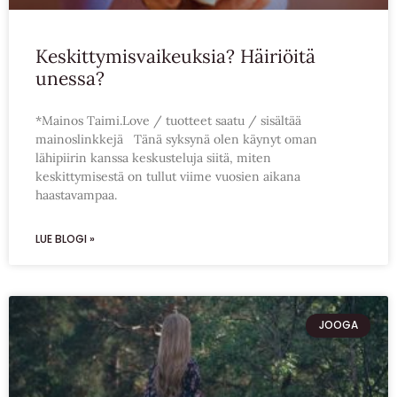
Keskittymisvaikeuksia? Häiriöitä
unessa?
*Mainos Taimi.Love / tuotteet saatu / sisältää
mainoslinkkejä Tänä syksynä olen käynyt oman
lähipiirin kanssa keskusteluja siitä, miten
keskittymisestä on tullut viime vuosien aikana
haastavampaa.
LUE BLOGI »
JOOGA