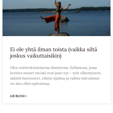
Ei ole yhtä ilman toista (vaikka siltä
joskus vaikuttaisikin)
Olen mielenkiintoisessa tilanteessa. Sellaisessa, jossa
kenties monet meistä ovat juuri nyt – työt vähentyneet,
säästöt huvenneet, elämä rajattua ja vaikka tulevaisuus
on aina ollut epävarmaa,
LUE BLOGI »