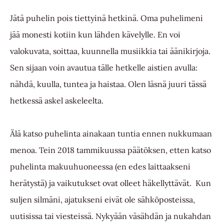
Jätä puhelin pois tiettyinä hetkinä. Oma puhelimeni
jää monesti kotiin kun lähden kävelylle. En voi
valokuvata, soittaa, kuunnella musiikkia tai äänikirjoja.
Sen sijaan voin avautua tälle hetkelle aistien avulla:
nähdä, kuulla, tuntea ja haistaa. Olen läsnä juuri tässä
hetkessä askel askeleelta.
Älä katso puhelinta ainakaan tuntia ennen nukkumaan
menoa. Tein 2018 tammikuussa päätöksen, etten katso
puhelinta makuuhuoneessa (en edes laittaakseni
herätystä) ja vaikutukset ovat olleet häkellyttävät. Kun
suljen silmäni, ajatukseni eivät ole sähköposteissa,
uutisissa tai viesteissä. Nykyään väsähdän ja nukahdan