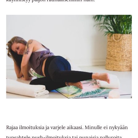
Rajaa ilmoituksia ja varjele aikaasi. Minulle ei nykyään
tupsahtele push-ilmoituksia tai punaisia palluroita