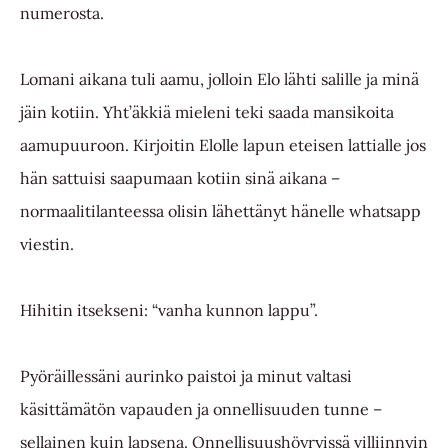
numerosta.
Lomani aikana tuli aamu, jolloin Elo lähti salille ja minä
jäin kotiin. Yht’äkkiä mieleni teki saada mansikoita
aamupuuroon. Kirjoitin Elolle lapun eteisen lattialle jos
hän sattuisi saapumaan kotiin sinä aikana –
normaalitilanteessa olisin lähettänyt hänelle whatsapp
viestin.
Hihitin itsekseni: “vanha kunnon lappu”.
Pyöräillessäni aurinko paistoi ja minut valtasi
käsittämätön vapauden ja onnellisuuden tunne –
sellainen kuin lapsena. Onnellisuushöyryissä villiinnyin