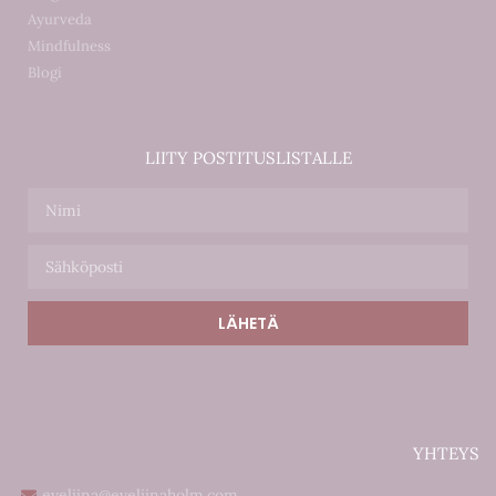
Ayurveda
Mindfulness
Blogi
LIITY POSTITUSLISTALLE
LÄHETÄ
YHTEYS
eveliina@eveliinaholm.com