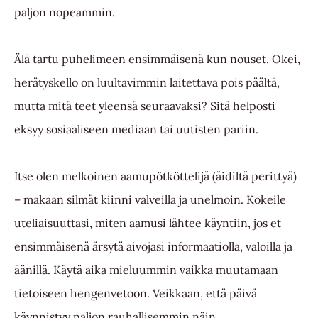
paljon nopeammin.
Älä tartu puhelimeen ensimmäisenä kun nouset. Okei,
herätyskello on luultavimmin laitettava pois päältä,
mutta mitä teet yleensä seuraavaksi? Sitä helposti
eksyy sosiaaliseen mediaan tai uutisten pariin.
Itse olen melkoinen aamupötköttelijä (äidiltä perittyä)
– makaan silmät kiinni valveilla ja unelmoin. Kokeile
uteliaisuuttasi, miten aamusi lähtee käyntiin, jos et
ensimmäisenä ärsytä aivojasi informaatiolla, valoilla ja
äänillä. Käytä aika mieluummin vaikka muutamaan
tietoiseen hengenvetoon. Veikkaan, että päivä
käynnistyy paljon rauhallisemmin näin.