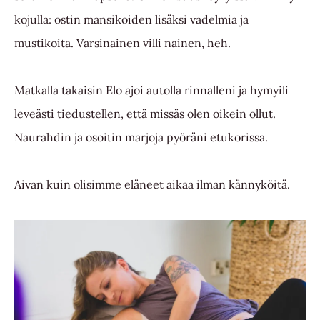
kojulla: ostin mansikoiden lisäksi vadelmia ja
mustikoita. Varsinainen villi nainen, heh.
Matkalla takaisin Elo ajoi autolla rinnalleni ja hymyili
leveästi tiedustellen, että missäs olen oikein ollut.
Naurahdin ja osoitin marjoja pyöräni etukorissa.
Aivan kuin olisimme eläneet aikaa ilman kännyköitä.