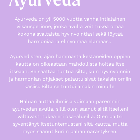
Ayurveda on yli 5000 vuotta vanha intialainen
viisausperinne, jonka avulla voit tukea omaa
kokonaisvaltaista hyvinvointiasi sekä löytää
harmoniaa ja elinvoimaa elämääsi.
Ayurvedisten, ajan hammasta kestäneiden oppien
kautta on oikeastaan mahdollista hoitaa itse
itseään. Se saattaa tuntua siltä, kuin hyvinvoinnin
ja harmonian ohjakset palautuisivat takaisin omiin
käsiisi. Siltä se tuntui ainakin minulle.
Haluan auttaa ihmisiä voimaan paremmin
ayurvedan avulla, sillä olen saanut siitä itselleni
valtavasti tukea eri osa-alueilla. Olen paitsi
syventänyt itsetuntemustani sitä kautta, mutta
myös saanut kuriin pahan närästyksen.