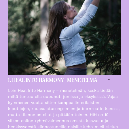
1. HEAL INTO HARMONY -MENETELMÄ
Loin Heal Into Harmony – menetelmän, koska tiedän
miltä tuntuu olla uupunut, jumissa ja eksyksissä. Vajaa
kymmenen vuotta sitten kamppailin erilaisten
kiputilojen, ruuasulatusongelmien ja burn-outin kanssa,
mutta tilanne on ollut jo pitkään toinen. HIH on 10
viikon online-ryhmävalmennus omasta kasvusta ja
henkisyydestä kiinnostuneille naisille keho-mieli-sielun