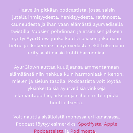
Haaveilin pitkään podcastista, jossa saisin
jutella
ihmisyydestä, henkisyydestä, ravinnosta,
kauneudesta ja ihan vaan elämästä ayurvedisellä
twistillä. Vuosien pohdinnan ja etsimisen jälkeen
syntyi AyurGlow, jonka kautta pääsen jakamaan
tietoa ja kokemuksia ayurvedasta sekä tukemaan
erityisesti naisia kohti harmoniaa.
AyurGlown auttaa kuulijaansa ammentamaan
elämäänsä niin hehkua kuin harmoniaakin
kehon,
mielen ja sielun tasolla. Podcastista voit löytää
yksinkertaisia ayurvedisiä vinkkejä
elämäntapoihin, arkeen ja siihen, miten pitää
huolta itsestä.
Voit nauttia sisällöistä monessa eri kanavassa.
Podcast löytyy esimerkiksi
Spotifysta
,
Apple
Podcasteista
ja
Podimosta
.