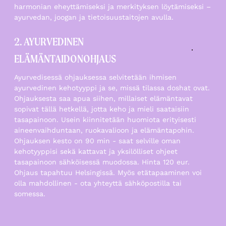
harmonian eheyttämiseksi ja merkityksen löytämiseksi –
ayurvedan, joogan ja tietoisuustaitojen avulla.
2. AYURVEDINEN
ELÄMÄNTAIDONOHJAUS
Ayurvedisessä ohjauksessa selvitetään ihmisen
ayurvedinen kehotyyppi ja se, missä tilassa doshat ovat.
Ohjauksesta saa apua siihen, millaiset elämäntavat
sopivat tällä hetkellä, jotta keho ja mieli saataisiin
tasapainoon. Usein kiinnitetään huomiota erityisesti
aineenvaihduntaan, ruokavalioon ja elämäntapohin.
Ohjauksen kesto on 90 min - saat selville oman
kehotyyppisi sekä kattavat ja yksilölliset ohjeet
tasapainoon sähköisessä muodossa. Hinta 120 eur.
Ohjaus tapahtuu Helsingissä. Myös etätapaaminen voi
olla mahdollinen - ota yhteyttä sähköpostilla tai
somessa.