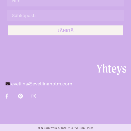
LÄHETÄ
Yhteys
eveliina@eveliinaholm.com
© Suunnittelu & Toteutus Eveliina Holm