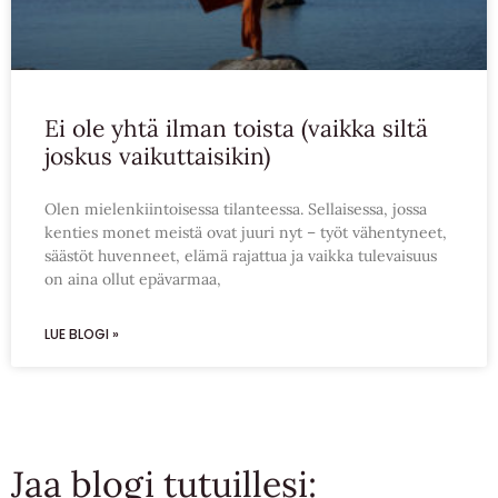
Ei ole yhtä ilman toista (vaikka siltä
joskus vaikuttaisikin)
Olen mielenkiintoisessa tilanteessa. Sellaisessa, jossa
kenties monet meistä ovat juuri nyt – työt vähentyneet,
säästöt huvenneet, elämä rajattua ja vaikka tulevaisuus
on aina ollut epävarmaa,
LUE BLOGI »
Jaa blogi tutuillesi: