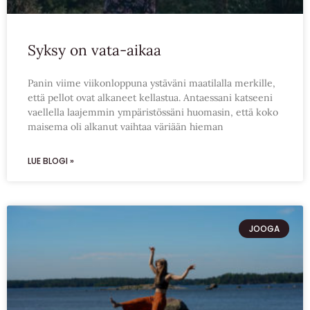
Syksy on vata-aikaa
Panin viime viikonloppuna ystäväni maatilalla merkille,
että pellot ovat alkaneet kellastua. Antaessani katseeni
vaellella laajemmin ympäristössäni huomasin, että koko
maisema oli alkanut vaihtaa väriään hieman
LUE BLOGI »
JOOGA