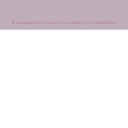
© Suunnittelu & Toteutus Eveliina Holm | Kuvat Inkeri Kallio