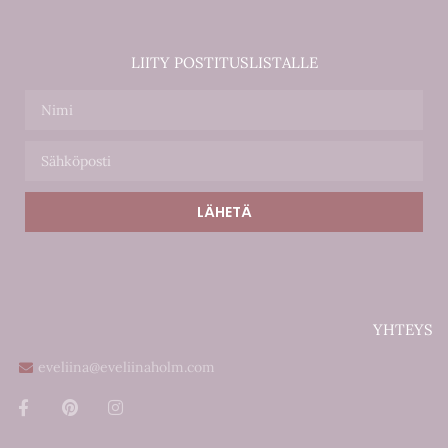
LIITY POSTITUSLISTALLE
LÄHETÄ
YHTEYS
eveliina@eveliinaholm.com