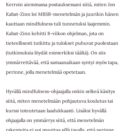
Kerroin
aiemmassa postauksessani
siitä, miten Jon
Kabat-Zinn loi MBSR-menetelmän ja juurikin hänen
kauttaan mindfulness tuli tunnetuksi laajemmin.
Kabat-Zinn kehitti 8-viikon ohjelman, jota on
tieteellisesti tutkittu ja tulokset puhuvat puolestaan
(tutkimuksia löydät esimerkiksi
täältä
). On siis
ymmärrettävää, että samaanaikaan syntyi myös tapa,
perinne, jolla menetelmää opetetaan.
Hyvällä mindfulness-ohjaajalla onkin selkeä käsitys
siitä, miten menetelmään pohjautuva koulutus tai
kurssi toteutetaan laadukkaasti. Lisäksi hyvällä
ohjaajalla on ymmärrys siitä, että menetelmän
rakenteita ei voi muuttaa sillä tavalla, että perinne