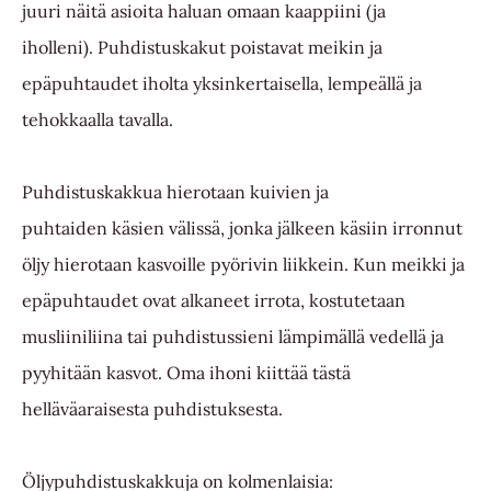
juuri näitä asioita haluan omaan kaappiini (ja
iholleni). Puhdistuskakut poistavat meikin ja
epäpuhtaudet iholta yksinkertaisella, lempeällä ja
tehokkaalla tavalla.
Puhdistuskakkua hierotaan kuivien ja
puhtaiden käsien välissä, jonka jälkeen käsiin irronnut
öljy hierotaan kasvoille pyörivin liikkein. Kun meikki ja
epäpuhtaudet ovat alkaneet irrota, kostutetaan
musliiniliina tai puhdistussieni lämpimällä vedellä ja
pyyhitään kasvot. Oma ihoni kiittää tästä
helläväaraisesta puhdistuksesta.
Öljypuhdistuskakkuja on kolmenlaisia: