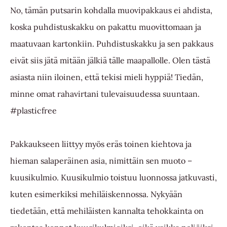
No, tämän putsarin kohdalla muovipakkaus ei ahdista,
koska puhdistuskakku on pakattu muovittomaan ja
maatuvaan kartonkiin. Puhdistuskakku ja sen pakkaus
eivät siis jätä mitään jälkiä tälle maapallolle. Olen tästä
asiasta niin iloinen, että tekisi mieli hyppiä! Tiedän,
minne omat rahavirtani tulevaisuudessa suuntaan.
#plasticfree
Pakkaukseen liittyy myös eräs toinen kiehtova ja
hieman salaperäinen asia, nimittäin sen muoto –
kuusikulmio. Kuusikulmio toistuu luonnossa jatkuvasti,
kuten esimerkiksi mehiläiskennossa. Nykyään
tiedetään, että mehiläisten kannalta tehokkainta on