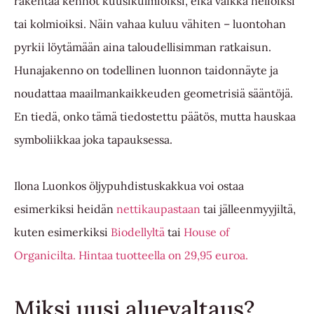
rakentaa kennot kuusikulmioiksi, eikä vaikka neliöiksi
tai kolmioiksi. Näin vahaa kuluu vähiten – luontohan
pyrkii löytämään aina taloudellisimman ratkaisun.
Hunajakenno on todellinen luonnon taidonnäyte ja
noudattaa maailmankaikkeuden geometrisiä sääntöjä.
En tiedä, onko tämä tiedostettu päätös, mutta hauskaa
symboliikkaa joka tapauksessa.
Ilona Luonkos öljypuhdistuskakkua voi ostaa
esimerkiksi heidän
nettikaupastaan
tai jälleenmyyjiltä,
kuten esimerkiksi
Biodellyltä
tai
House of
Organicilta.
Hintaa tuotteella on 29,95 euroa.
Miksi uusi aluevaltaus?