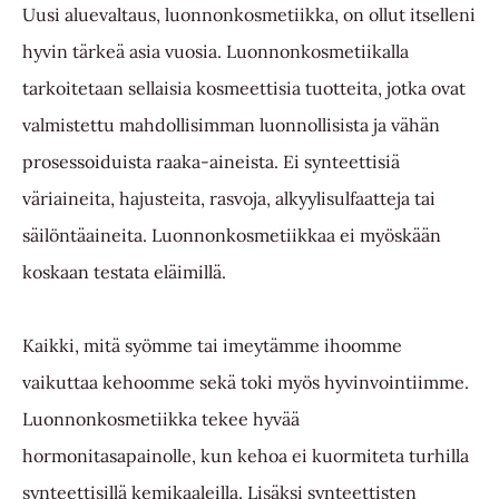
Uusi aluevaltaus, luonnonkosmetiikka, on ollut itselleni
hyvin tärkeä asia vuosia. Luonnonkosmetiikalla
tarkoitetaan sellaisia kosmeettisia tuotteita, jotka ovat
valmistettu mahdollisimman luonnollisista ja vähän
prosessoiduista raaka-aineista. Ei synteettisiä
väriaineita, hajusteita, rasvoja, alkyylisulfaatteja tai
säilöntäaineita. Luonnonkosmetiikkaa ei myöskään
koskaan testata eläimillä.
Kaikki, mitä syömme tai imeytämme ihoomme
vaikuttaa kehoomme sekä toki myös hyvinvointiimme.
Luonnonkosmetiikka tekee hyvää
hormonitasapainolle, kun kehoa ei kuormiteta turhilla
synteettisillä kemikaaleilla. Lisäksi synteettisten